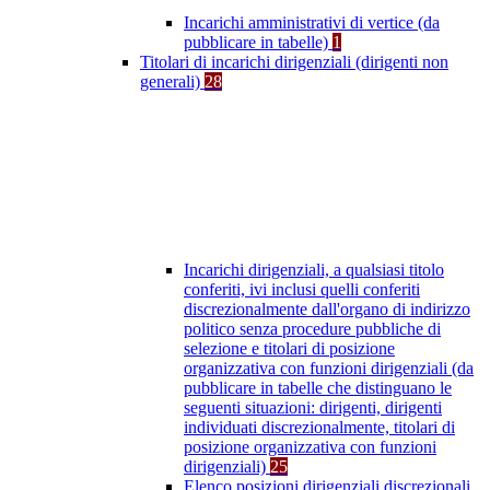
Incarichi amministrativi di vertice (da
pubblicare in tabelle)
1
Titolari di incarichi dirigenziali (dirigenti non
generali)
28
Incarichi dirigenziali, a qualsiasi titolo
conferiti, ivi inclusi quelli conferiti
discrezionalmente dall'organo di indirizzo
politico senza procedure pubbliche di
selezione e titolari di posizione
organizzativa con funzioni dirigenziali (da
pubblicare in tabelle che distinguano le
seguenti situazioni: dirigenti, dirigenti
individuati discrezionalmente, titolari di
posizione organizzativa con funzioni
dirigenziali)
25
Elenco posizioni dirigenziali discrezionali