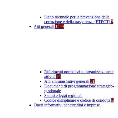
Piano triennale per la prevenzione della
corruzione e della trasparenza (PTPCT)
2
Atti generali
1459
Riferimenti normativi su organizzazione e
attività
25
Atti amministrativi generali
51
Documenti di programmazione strategico-
gestionale
Statuti e leggi regionali
Codice disciplinare e codice di condotta
6
Oneri informativi per cittadini e imprese