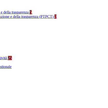
 e della trasparenza
5
rruzione e della trasparenza (PTPCT)
2
tività
25
stionale