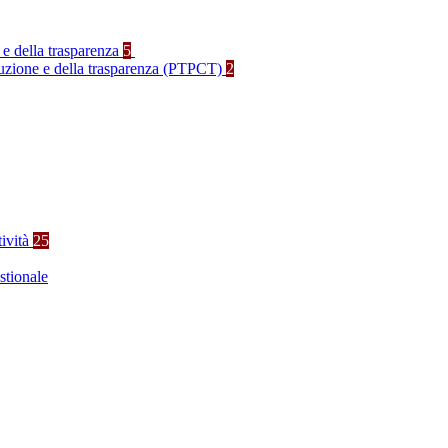
 e della trasparenza
5
rruzione e della trasparenza (PTPCT)
2
tività
25
stionale