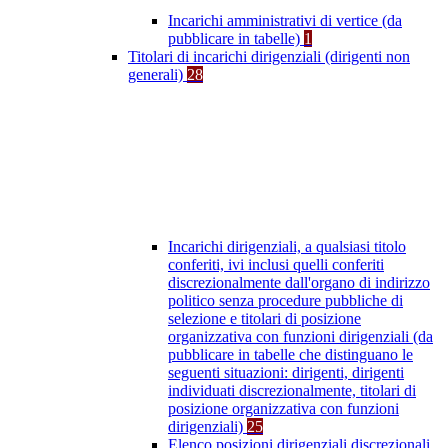
Incarichi amministrativi di vertice (da
pubblicare in tabelle)
1
Titolari di incarichi dirigenziali (dirigenti non
generali)
28
Incarichi dirigenziali, a qualsiasi titolo
conferiti, ivi inclusi quelli conferiti
discrezionalmente dall'organo di indirizzo
politico senza procedure pubbliche di
selezione e titolari di posizione
organizzativa con funzioni dirigenziali (da
pubblicare in tabelle che distinguano le
seguenti situazioni: dirigenti, dirigenti
individuati discrezionalmente, titolari di
posizione organizzativa con funzioni
dirigenziali)
25
Elenco posizioni dirigenziali discrezionali