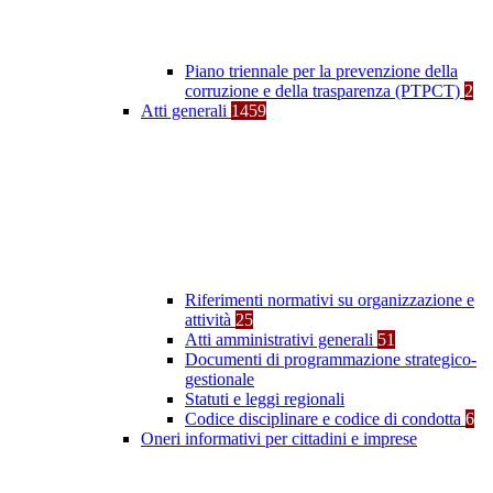
Piano triennale per la prevenzione della
corruzione e della trasparenza (PTPCT)
2
Atti generali
1459
Riferimenti normativi su organizzazione e
attività
25
Atti amministrativi generali
51
Documenti di programmazione strategico-
gestionale
Statuti e leggi regionali
Codice disciplinare e codice di condotta
6
Oneri informativi per cittadini e imprese