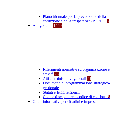
Piano triennale per la prevenzione della
corruzione e della trasparenza (PTPCT)
2
Atti generali
1459
Riferimenti normativi su organizzazione e
attività
25
Atti amministrativi generali
51
Documenti di programmazione strategico-
gestionale
Statuti e leggi regionali
Codice disciplinare e codice di condotta
6
Oneri informativi per cittadini e imprese