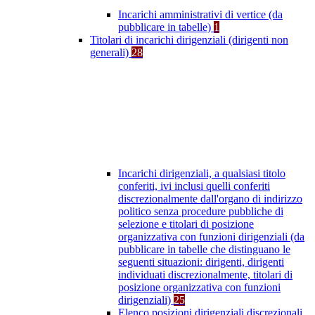
Incarichi amministrativi di vertice (da
pubblicare in tabelle)
1
Titolari di incarichi dirigenziali (dirigenti non
generali)
28
Incarichi dirigenziali, a qualsiasi titolo
conferiti, ivi inclusi quelli conferiti
discrezionalmente dall'organo di indirizzo
politico senza procedure pubbliche di
selezione e titolari di posizione
organizzativa con funzioni dirigenziali (da
pubblicare in tabelle che distinguano le
seguenti situazioni: dirigenti, dirigenti
individuati discrezionalmente, titolari di
posizione organizzativa con funzioni
dirigenziali)
25
Elenco posizioni dirigenziali discrezionali