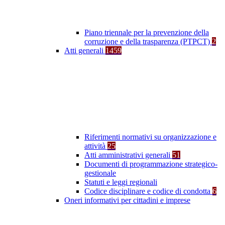
Piano triennale per la prevenzione della
corruzione e della trasparenza (PTPCT)
2
Atti generali
1459
Riferimenti normativi su organizzazione e
attività
25
Atti amministrativi generali
51
Documenti di programmazione strategico-
gestionale
Statuti e leggi regionali
Codice disciplinare e codice di condotta
6
Oneri informativi per cittadini e imprese