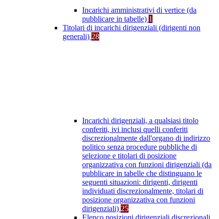
Incarichi amministrativi di vertice (da
pubblicare in tabelle)
1
Titolari di incarichi dirigenziali (dirigenti non
generali)
28
Incarichi dirigenziali, a qualsiasi titolo
conferiti, ivi inclusi quelli conferiti
discrezionalmente dall'organo di indirizzo
politico senza procedure pubbliche di
selezione e titolari di posizione
organizzativa con funzioni dirigenziali (da
pubblicare in tabelle che distinguano le
seguenti situazioni: dirigenti, dirigenti
individuati discrezionalmente, titolari di
posizione organizzativa con funzioni
dirigenziali)
25
Elenco posizioni dirigenziali discrezionali