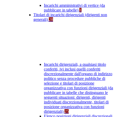
Incarichi amministrativi di vertice (da
pubblicare in tabelle)
1
Titolari di incarichi dirigenziali (dirigenti non
generali)
28
Incarichi dirigenziali, a qualsiasi titolo
conferiti, ivi inclusi quelli conferiti
discrezionalmente dall'organo di indirizzo
politico senza procedure pubbliche di
selezione e titolari di posizione
organizzativa con funzioni dirigenziali (da
pubblicare in tabelle che distinguano le
seguenti situazioni: dirigenti, dirigenti
individuati discrezionalmente, titolari di
posizione organizzativa con funzioni
dirigenziali)
25
Elenco posizioni dirigenziali discrezionali