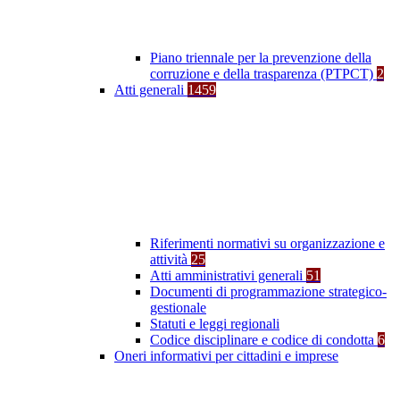
Piano triennale per la prevenzione della
corruzione e della trasparenza (PTPCT)
2
Atti generali
1459
Riferimenti normativi su organizzazione e
attività
25
Atti amministrativi generali
51
Documenti di programmazione strategico-
gestionale
Statuti e leggi regionali
Codice disciplinare e codice di condotta
6
Oneri informativi per cittadini e imprese