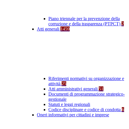
Piano triennale per la prevenzione della
corruzione e della trasparenza (PTPCT)
2
Atti generali
1459
Riferimenti normativi su organizzazione e
attività
25
Atti amministrativi generali
51
Documenti di programmazione strategico-
gestionale
Statuti e leggi regionali
Codice disciplinare e codice di condotta
6
Oneri informativi per cittadini e imprese