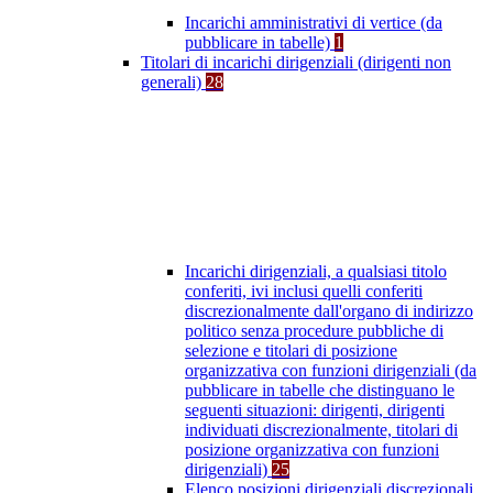
Incarichi amministrativi di vertice (da
pubblicare in tabelle)
1
Titolari di incarichi dirigenziali (dirigenti non
generali)
28
Incarichi dirigenziali, a qualsiasi titolo
conferiti, ivi inclusi quelli conferiti
discrezionalmente dall'organo di indirizzo
politico senza procedure pubbliche di
selezione e titolari di posizione
organizzativa con funzioni dirigenziali (da
pubblicare in tabelle che distinguano le
seguenti situazioni: dirigenti, dirigenti
individuati discrezionalmente, titolari di
posizione organizzativa con funzioni
dirigenziali)
25
Elenco posizioni dirigenziali discrezionali