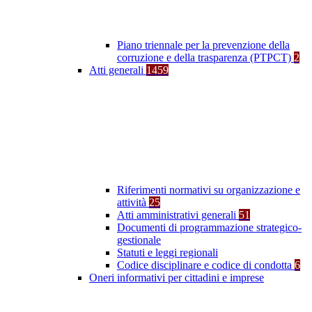
Piano triennale per la prevenzione della
corruzione e della trasparenza (PTPCT)
2
Atti generali
1459
Riferimenti normativi su organizzazione e
attività
25
Atti amministrativi generali
51
Documenti di programmazione strategico-
gestionale
Statuti e leggi regionali
Codice disciplinare e codice di condotta
6
Oneri informativi per cittadini e imprese