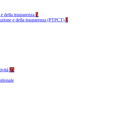
 e della trasparenza
5
rruzione e della trasparenza (PTPCT)
2
tività
25
stionale