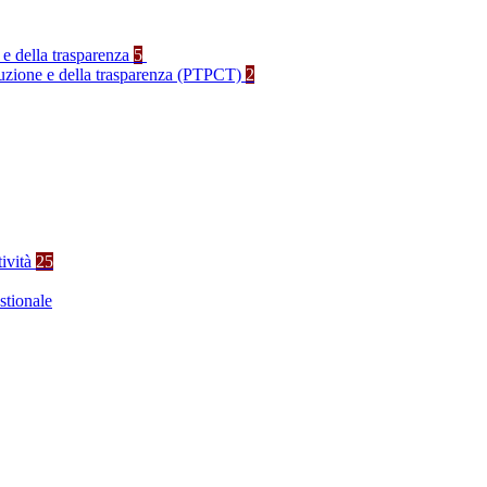
 e della trasparenza
5
rruzione e della trasparenza (PTPCT)
2
tività
25
stionale