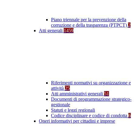
Piano triennale per la prevenzione della
corruzione e della trasparenza (PTPCT)
2
Atti generali
1459
Riferimenti normativi su organizzazione e
attività
25
Atti amministrativi generali
51
Documenti di programmazione strategico-
gestionale
Statuti e leggi regionali
Codice disciplinare e codice di condotta
6
Oneri informativi per cittadini e imprese