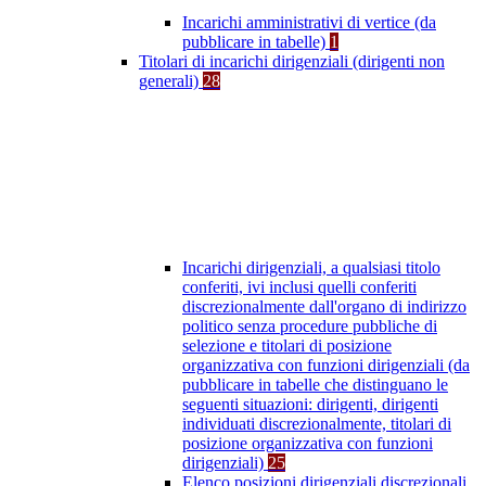
Incarichi amministrativi di vertice (da
pubblicare in tabelle)
1
Titolari di incarichi dirigenziali (dirigenti non
generali)
28
Incarichi dirigenziali, a qualsiasi titolo
conferiti, ivi inclusi quelli conferiti
discrezionalmente dall'organo di indirizzo
politico senza procedure pubbliche di
selezione e titolari di posizione
organizzativa con funzioni dirigenziali (da
pubblicare in tabelle che distinguano le
seguenti situazioni: dirigenti, dirigenti
individuati discrezionalmente, titolari di
posizione organizzativa con funzioni
dirigenziali)
25
Elenco posizioni dirigenziali discrezionali