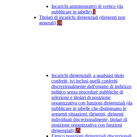
Incarichi amministrativi di vertice (da
pubblicare in tabelle)
1
Titolari di incarichi dirigenziali (dirigenti non
generali)
28
Incarichi dirigenziali, a qualsiasi titolo
conferiti, ivi inclusi quelli conferiti
discrezionalmente dall'organo di indirizzo
politico senza procedure pubbliche di
selezione e titolari di posizione
organizzativa con funzioni dirigenziali (da
pubblicare in tabelle che distinguano le
seguenti situazioni: dirigenti, dirigenti
individuati discrezionalmente, titolari di
posizione organizzativa con funzioni
dirigenziali)
25
Elenco posizioni dirigenziali discrezionali