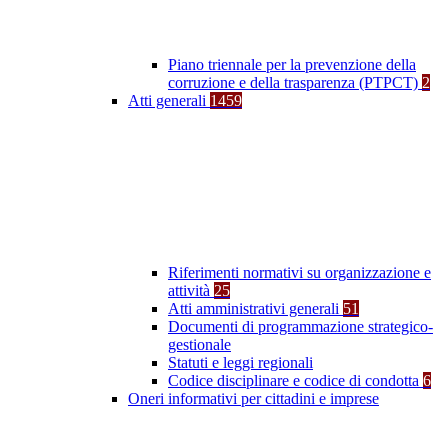
Piano triennale per la prevenzione della
corruzione e della trasparenza (PTPCT)
2
Atti generali
1459
Riferimenti normativi su organizzazione e
attività
25
Atti amministrativi generali
51
Documenti di programmazione strategico-
gestionale
Statuti e leggi regionali
Codice disciplinare e codice di condotta
6
Oneri informativi per cittadini e imprese