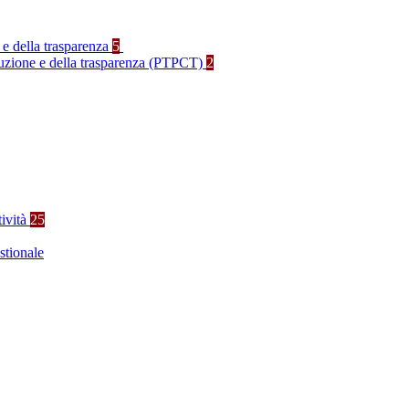
 e della trasparenza
5
rruzione e della trasparenza (PTPCT)
2
tività
25
stionale