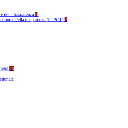
 e della trasparenza
5
rruzione e della trasparenza (PTPCT)
2
tività
25
stionale