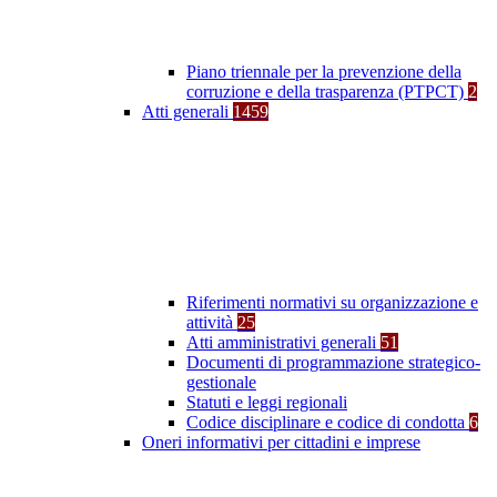
Piano triennale per la prevenzione della
corruzione e della trasparenza (PTPCT)
2
Atti generali
1459
Riferimenti normativi su organizzazione e
attività
25
Atti amministrativi generali
51
Documenti di programmazione strategico-
gestionale
Statuti e leggi regionali
Codice disciplinare e codice di condotta
6
Oneri informativi per cittadini e imprese