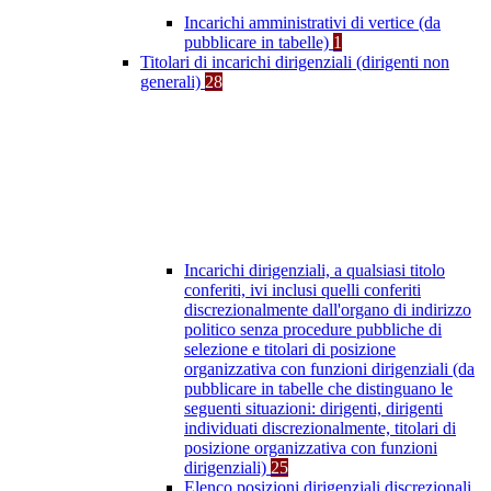
Incarichi amministrativi di vertice (da
pubblicare in tabelle)
1
Titolari di incarichi dirigenziali (dirigenti non
generali)
28
Incarichi dirigenziali, a qualsiasi titolo
conferiti, ivi inclusi quelli conferiti
discrezionalmente dall'organo di indirizzo
politico senza procedure pubbliche di
selezione e titolari di posizione
organizzativa con funzioni dirigenziali (da
pubblicare in tabelle che distinguano le
seguenti situazioni: dirigenti, dirigenti
individuati discrezionalmente, titolari di
posizione organizzativa con funzioni
dirigenziali)
25
Elenco posizioni dirigenziali discrezionali