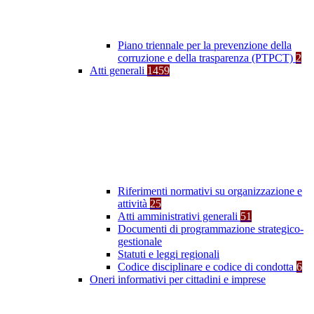
Piano triennale per la prevenzione della
corruzione e della trasparenza (PTPCT)
2
Atti generali
1459
Riferimenti normativi su organizzazione e
attività
25
Atti amministrativi generali
51
Documenti di programmazione strategico-
gestionale
Statuti e leggi regionali
Codice disciplinare e codice di condotta
6
Oneri informativi per cittadini e imprese