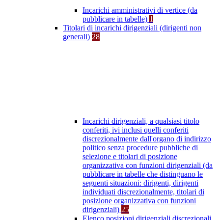
Incarichi amministrativi di vertice (da
pubblicare in tabelle)
1
Titolari di incarichi dirigenziali (dirigenti non
generali)
28
Incarichi dirigenziali, a qualsiasi titolo
conferiti, ivi inclusi quelli conferiti
discrezionalmente dall'organo di indirizzo
politico senza procedure pubbliche di
selezione e titolari di posizione
organizzativa con funzioni dirigenziali (da
pubblicare in tabelle che distinguano le
seguenti situazioni: dirigenti, dirigenti
individuati discrezionalmente, titolari di
posizione organizzativa con funzioni
dirigenziali)
25
Elenco posizioni dirigenziali discrezionali