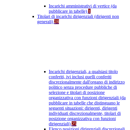
Incarichi amministrativi di vertice (da
pubblicare in tabelle)
1
Titolari di incarichi dirigenziali (dirigenti non
generali)
28
Incarichi dirigenziali, a qualsiasi titolo
conferiti, ivi inclusi quelli conferiti
discrezionalmente dall'organo di indirizzo
politico senza procedure pubbliche di
selezione e titolari di posizione
organizzativa con funzioni dirigenziali (da
pubblicare in tabelle che distinguano le
seguenti situazioni: dirigenti, dirigenti
individuati discrezionalmente, titolari di
posizione organizzativa con funzioni
dirigenziali)
25
Elenco posizioni dirigenziali discrezionali