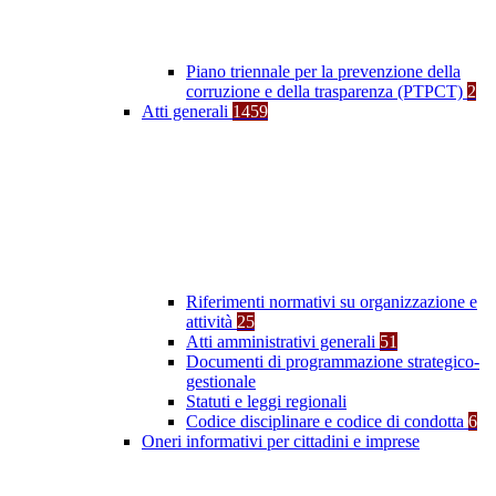
Piano triennale per la prevenzione della
corruzione e della trasparenza (PTPCT)
2
Atti generali
1459
Riferimenti normativi su organizzazione e
attività
25
Atti amministrativi generali
51
Documenti di programmazione strategico-
gestionale
Statuti e leggi regionali
Codice disciplinare e codice di condotta
6
Oneri informativi per cittadini e imprese