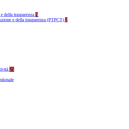
 e della trasparenza
5
rruzione e della trasparenza (PTPCT)
2
tività
25
stionale