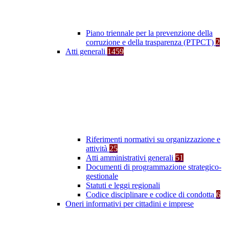
Piano triennale per la prevenzione della
corruzione e della trasparenza (PTPCT)
2
Atti generali
1459
Riferimenti normativi su organizzazione e
attività
25
Atti amministrativi generali
51
Documenti di programmazione strategico-
gestionale
Statuti e leggi regionali
Codice disciplinare e codice di condotta
6
Oneri informativi per cittadini e imprese