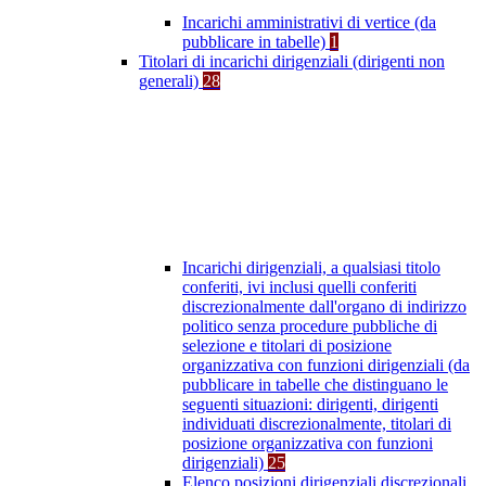
Incarichi amministrativi di vertice (da
pubblicare in tabelle)
1
Titolari di incarichi dirigenziali (dirigenti non
generali)
28
Incarichi dirigenziali, a qualsiasi titolo
conferiti, ivi inclusi quelli conferiti
discrezionalmente dall'organo di indirizzo
politico senza procedure pubbliche di
selezione e titolari di posizione
organizzativa con funzioni dirigenziali (da
pubblicare in tabelle che distinguano le
seguenti situazioni: dirigenti, dirigenti
individuati discrezionalmente, titolari di
posizione organizzativa con funzioni
dirigenziali)
25
Elenco posizioni dirigenziali discrezionali