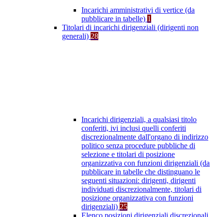
Incarichi amministrativi di vertice (da
pubblicare in tabelle)
1
Titolari di incarichi dirigenziali (dirigenti non
generali)
28
Incarichi dirigenziali, a qualsiasi titolo
conferiti, ivi inclusi quelli conferiti
discrezionalmente dall'organo di indirizzo
politico senza procedure pubbliche di
selezione e titolari di posizione
organizzativa con funzioni dirigenziali (da
pubblicare in tabelle che distinguano le
seguenti situazioni: dirigenti, dirigenti
individuati discrezionalmente, titolari di
posizione organizzativa con funzioni
dirigenziali)
25
Elenco posizioni dirigenziali discrezionali