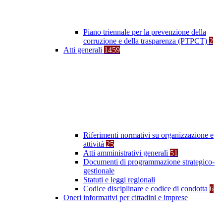
Piano triennale per la prevenzione della
corruzione e della trasparenza (PTPCT)
2
Atti generali
1459
Riferimenti normativi su organizzazione e
attività
25
Atti amministrativi generali
51
Documenti di programmazione strategico-
gestionale
Statuti e leggi regionali
Codice disciplinare e codice di condotta
6
Oneri informativi per cittadini e imprese